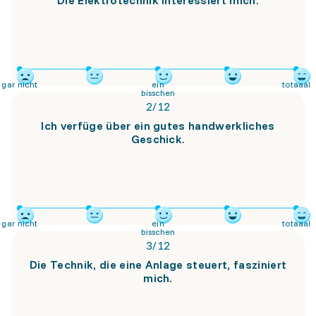
Die Elektrotechnik interessiert mich.
gar nicht
ein
totaaal
bisschen
2
/
12
Ich verfüge über ein gutes handwerkliches
Geschick.
gar nicht
ein
totaaal
bisschen
3
/
12
Die Technik, die eine Anlage steuert, fasziniert
mich.