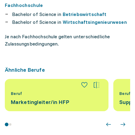
Fachhochschule
Bachelor of Science in
Betriebswirtschaft
Bachelor of Science in
Wirtschaftsingenieurwesen
Je nach Fachhochschule gelten unterschiedliche
Zulassungsbedingungen.
Ähnliche Berufe
Beruf
Beruf
Marketingleiter/​in HFP
Suppl