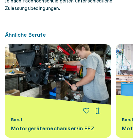
Je nach Fachhochschule gelten unterschiedliche
Zulassungsbedingungen.
Ähnliche Berufe
Beruf
Beruf
Motorgerätemechaniker/​in EFZ
Motor