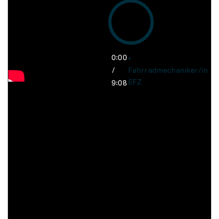
0:00
/
Fahrradmechaniker/in
EFZ
9:08