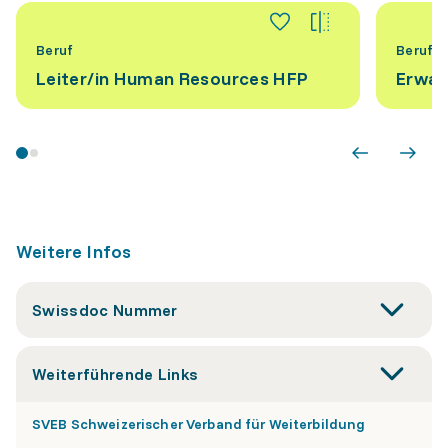
Beruf
Beruf
Leiter/​in Human Resources HFP
Erwac
Weitere Infos
Swissdoc Nummer
Weiterführende Links
SVEB Schweizerischer Verband für Weiterbildung