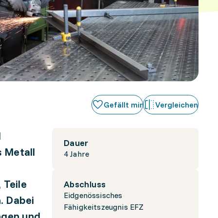
Gefällt mir
Vergleichen
d
Dauer
 Metall
4 Jahre
e
 Teile
Abschluss
Eidgenössisches
. Dabei
Fähigkeitszeugnis EFZ
ngen und