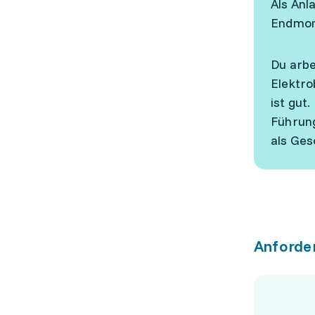
Als Anl
Endmont
Du arbe
Elektro
ist gut
Führung
als Ges
Anforde