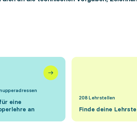
nupperadressen
208 Lehrstellen
für eine
perlehre an
Finde deine Lehrste