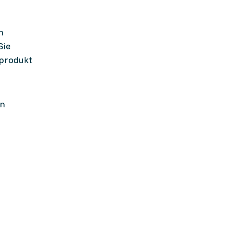
n
Sie
dprodukt
on