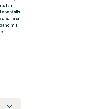
hteten
 ebenfalls
n und ihren
mgang mit
ge