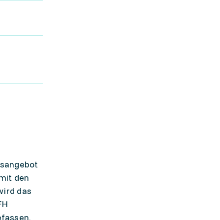
gsangebot
mit den
wird das
FH
efassen,