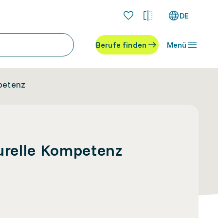
DE
Berufe finden
Menü
mpetenz
turelle Kompetenz