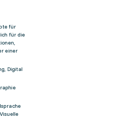
pte für
ch für die
ionen,
er einer
, Digital
graphie
mdsprache
Visuelle