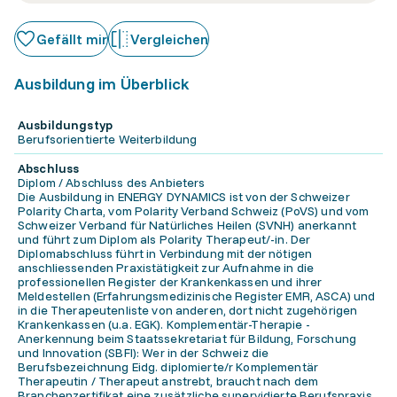
Gefällt mir
Vergleichen
Ausbildung im Überblick
Ausbildungstyp
Berufsorientierte Weiterbildung
Abschluss
Diplom / Abschluss des Anbieters
Die Ausbildung in ENERGY DYNAMICS ist von der Schweizer
Polarity Charta, vom Polarity Verband Schweiz (PoVS) und vom
Schweizer Verband für Natürliches Heilen (SVNH) anerkannt
und führt zum Diplom als Polarity Therapeut/-in. Der
Diplomabschluss führt in Verbindung mit der nötigen
anschliessenden Praxistätigkeit zur Aufnahme in die
professionellen Register der Krankenkassen und ihrer
Meldestellen (Erfahrungsmedizinische Register EMR, ASCA) und
in die Therapeutenliste von anderen, dort nicht zugehörigen
Krankenkassen (u.a. EGK). Komplementär-Therapie -
Anerkennung beim Staatssekretariat für Bildung, Forschung
und Innovation (SBFI): Wer in der Schweiz die
Berufsbezeichnung Eidg. diplomierte/r Komplementär
Therapeutin / Therapeut anstrebt, braucht nach dem
Branchenzertifikat eine zusätzliche supervidierte Berufspraxis