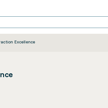
raction Excellence
ence