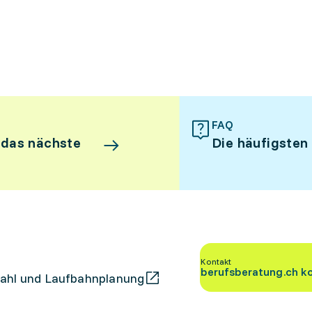
FAQ
 das nächste
Die häufigsten
Kontakt
berufsberatung.ch k
ahl und Laufbahnplanung