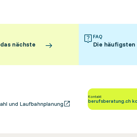
FAQ
 das nächste
Die häufigsten
Kontakt
berufsberatung.ch k
ahl und Laufbahnplanung