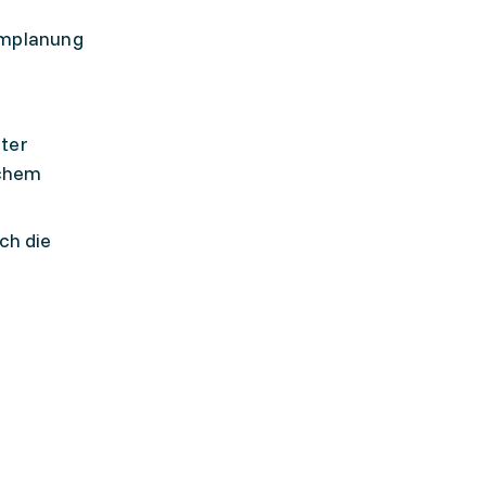
umplanung
ter
ichem
ch die