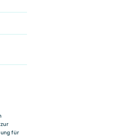
n
 zur
gung für