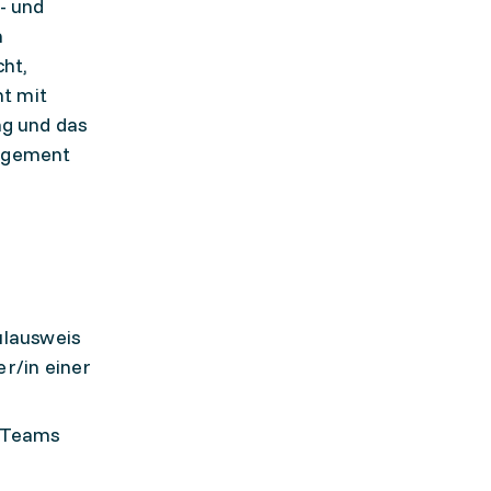
- und
h
ht,
t mit
g und das
nagement
ulausweis
er/in einer
s Teams