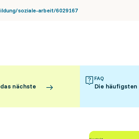
ildung/soziale-arbeit/6029167
FAQ
 das nächste
Die häufigsten