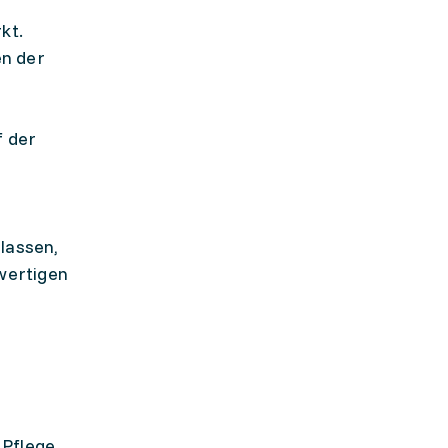
kt.
n der
f der
lassen,
wertigen
 Pflege