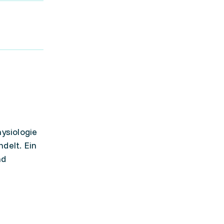
ysiologie
delt. Ein
nd