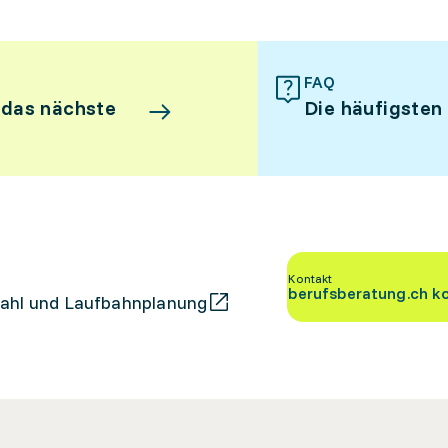
FAQ
 das nächste
Die häufigsten
Kontakt
berufsberatung.ch k
ahl und Laufbahnplanung