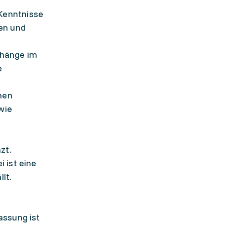
Kenntnisse
en und
nhänge im
e
hen
wie
zt.
 ist eine
lt.
assung ist