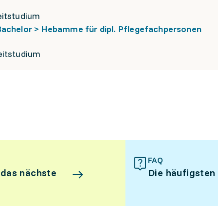
eitstudium
Bachelor > Hebamme für dipl. Pflegefachpersonen
eitstudium
FAQ
 das nächste
Die häufigsten