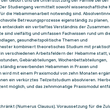
 der Geburt und die Unterstützung der Familie bei der
er Studiengang vermittelt sowohl wissenschaftliche 
e für die Hebammenarbeit notwendig sind. Absolventinn
uchsvolle Betreuungsprozesse eigenständig zu planen,
ie entwickeln ein vertieftes Verständnis der Zusamme
e sind vielfältig und umfassen Fachwissen rund um di
undlagen, gesundheitspolitische Themen und
ester kombiniert theoretisches Studium mit praktisc
 in verschiedenen Arbeitsfeldern der Hebamme statt, 
tunden, Gebärabteilungen, Wochenbettabteilungen,
bstständig erwerbenden Hebammen in Praxen und
m wird mit einem Praxismodul von zehn Monaten ergän
en ein verkürztes Teilzeitstudium absolvieren. Hierbei
zent möglich, und das zehnmonatige Praxismodul entfäl
schränkt (Numerus Clausus). Voraussetzung für die Zul