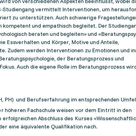
wird von verschiedenen Aspekten beeinflusst, wobei d
CAS-Studiengang vermittelt Interventionen, um herausf
iert zu unterstützen. Auch schwierige Fragestellunge
 kompetent und empathisch begleitet. Der Studienga
hologisch beraten und begleiten» und «Beratungspsy
e Essverhalten und Körper, Motive und Anteile,
te. Zudem werden Interventionen zu Emotionen und i
 Beratungspsychologie, der Beratungsprozess und
Fokus. Auch die eigene Rolle im Beratungsprozess wir
FH, PH) und Berufserfahrung im entsprechenden Umfe
r höheren Fachschule weisen vor dem Eintritt in den
 erfolgreichen Abschluss des Kurses «Wissenschaftli
der eine äquivalente Qualifikation nach.