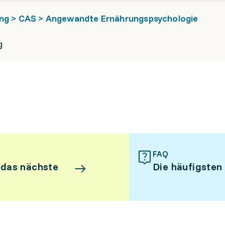
dung > CAS > Angewandte Ernährungspsychologie
g
FAQ
 das nächste
Die häufigsten