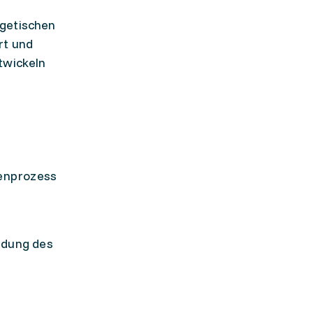
rgetischen
rt und
twickeln
genprozess
ndung des