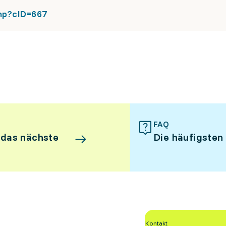
hp?cID=667
FAQ
 das nächste
Die häufigsten
Kontakt