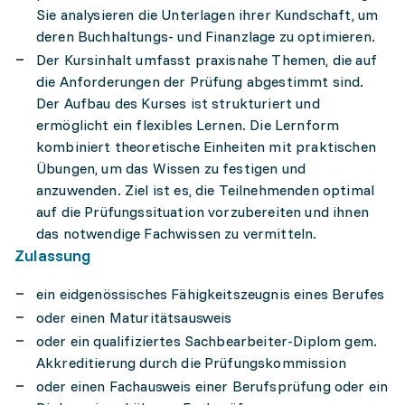
Sie analysieren die Unterlagen ihrer Kundschaft, um
deren Buchhaltungs- und Finanzlage zu optimieren.
Der Kursinhalt umfasst praxisnahe Themen, die auf
die Anforderungen der Prüfung abgestimmt sind.
Der Aufbau des Kurses ist strukturiert und
ermöglicht ein flexibles Lernen. Die Lernform
kombiniert theoretische Einheiten mit praktischen
Übungen, um das Wissen zu festigen und
anzuwenden. Ziel ist es, die Teilnehmenden optimal
auf die Prüfungssituation vorzubereiten und ihnen
das notwendige Fachwissen zu vermitteln.
Zulassung
ein eid­ge­nös­si­sches Fähig­keits­zeug­nis eines Beru­fes
oder einen Matu­ri­täts­aus­weis
oder ein qua­li­fi­zier­tes Sach­be­ar­bei­ter-Diplom gem.
Akkre­di­tie­rung durch die Prü­fungs­kom­mis­si­on
oder einen Fach­aus­weis einer Berufs­prü­fung oder ein