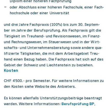
Diplom einer höhe­ren Fach­prü­fung
oder Abschluss einer höhe­ren Fach­schu­le, einer Fach­
hoch­schu­le oder einer Uni­ver­si­tät
und drei Jah­re Fach­pra­xis (100%) bis zum 30. Sep­tem­
ber im Jah­re der Berufs­prü­fung. Als Fach­pra­xis gilt die
Tätig­keit im Treu­hand- und Revi­si­ons­we­sen, im Finanz-
und Rech­nungs­we­sen, im Steu­er­we­sen und in der Wirt­
schafts- und Unter­neh­mens­be­ra­tung sowie ande­re qua­
li­fi­zier­te Tätig­kei­ten, die mit dem Arbeits­ge­biet Treu­
hand einen Bezug haben. Die Fach­pra­xis hat sich auf das
Gebiet der Schweiz und Liech­ten­stein zu bezie­hen.
Kosten
CHF 4'500.- pro Semester. Für weitere Informationen zu
den Kosten siehe Website des Anbieters.
Es können allenfalls Unterstützungsbeiträge beantragt
werden. Weitere Informationen:
Berufsprüfung BP,