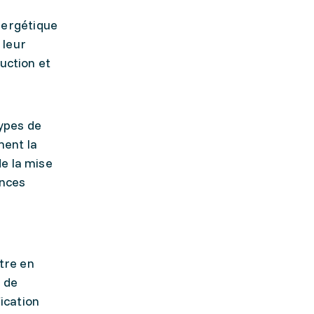
nergétique
 leur
ruction et
ypes de
ment la
de la mise
ences
tre en
e de
ication