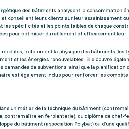
énergétique des bâtiments analysent la consommation é
 et conseillent leurs clients sur leur assainissement ou
nt les spécificités et les points faibles de chaque const
iées pour optimiser durablement et efficacement leur
 modules, notamment la physique des bâtiments, les t
iment et les énergies renouvelables. Elle couvre égale
es demandes de subventions, ainsi que la planification 
linaire est également inclus pour renforcer les compét
 dans un métier de la technique du bâtiment (contremaî
, contremaître en ferblanterie), du diplôme de chef-f
loppe du bâtiment (association Polybat) ou d’une qualif