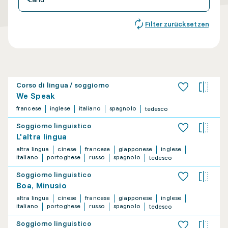
Filter zurücksetzen
Corso di lingua / soggiorno
We Speak
francese
inglese
italiano
spagnolo
tedesco
Soggiorno linguistico
L'altra lingua
altra lingua
cinese
francese
giapponese
inglese
italiano
portoghese
russo
spagnolo
tedesco
Soggiorno linguistico
Boa, Minusio
altra lingua
cinese
francese
giapponese
inglese
italiano
portoghese
russo
spagnolo
tedesco
Soggiorno linguistico