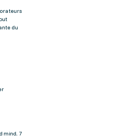
borateurs
out
ante du
er
d mind. 7