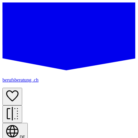
berufsberatung .ch
DE