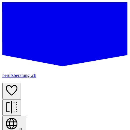
berufsberatung .ch
DE